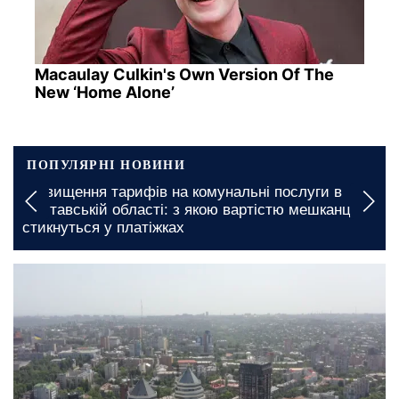
Macaulay Culkin's Own Version Of The
New ‘Home Alone’
ПОПУЛЯРНІ НОВИНИ
Безкоштовне житло для ВПО у Запоріжжі: кому
саме готові надати місце для проживання
сьогодні, 14:00