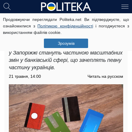
Продовжуючи переглядати Politeka.net Ви підтверджуєте, що
Обмеження на карткові перекази з 1
ознайомилися з
Політикою конфіденційності
і погоджуєтеся з
червня у Запоріжжі: хто підпаде під
використанням файлів cookie.
нові ліміти банків
Зрозумів
Обмеження на карткові перекази з 1 червня
у Запоріжжі стануть частиною масштабних
змін у банківській сфері, що зачеплять певну
частину українців.
21 травня, 14:00
Читать на русском