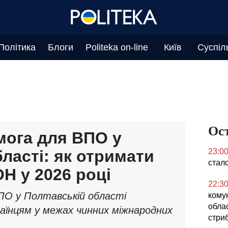
Політика
Блоги
Politeka on-line
Київ
Суспіл
Ос
ога для ВПО у
ласті: як отримати
23:0
стал
Н у 2026 році
22:3
ПО у Полтавській області
кому
облас
аїнцям у межах чинних міжнародних
стриб