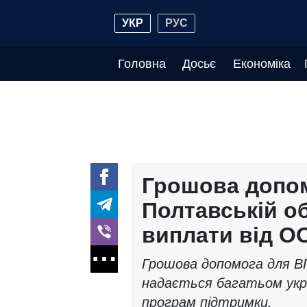
УКР
РУС
Головна
Досьє
Економіка
Грошова допом
Полтавській об
виплати від ОО
Грошова допомога для В
надається багатьом укр
програм підтримки.