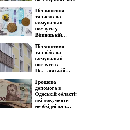
варто бути
Підвищення
готовими до
тарифів на
тривалих
комунальні
незручностей
послуги у
Вінницькій
області: ціни
Підвищення
можуть злетіти
тарифів на
майже в двічі
комунальні
послуги в
Полтавській
області: нова
Грошова
вартість стала
допомога в
реальністю
Одеській області:
які документи
необхідні для
швидкого
отримання