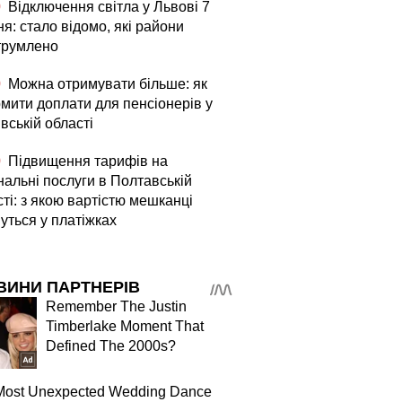
0
Відключення світла у Львові 7
я: стало відомо, які райони
трумлено
0
Можна отримувати більше: як
мити доплати для пенсіонерів у
вській області
0
Підвищення тарифів на
нальні послуги в Полтавській
ті: з якою вартістю мешканці
уться у платіжках
ВИНИ ПАРТНЕРІВ
Remember The Justin
Timberlake Moment That
Defined The 2000s?
Most Unexpected Wedding Dance