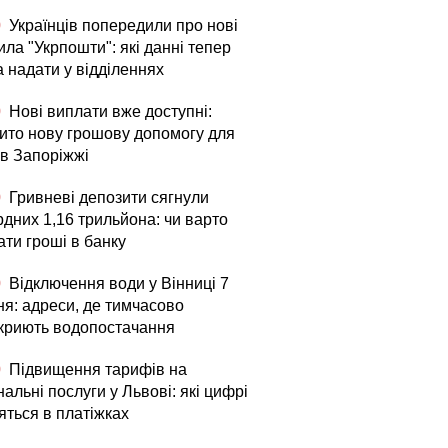
0
Українців попередили про нові
ла "Укрпошти": які данні тепер
а надати у відділеннях
0
Нові виплати вже доступні:
рито нову грошову допомогу для
в Запоріжжі
0
Гривневі депозити сягнули
рдних 1,16 трильйона: чи варто
ати гроші в банку
0
Відключення води у Вінниці 7
ня: адреси, де тимчасово
криють водопостачання
0
Підвищення тарифів на
альні послуги у Львові: які цифрі
яться в платіжках