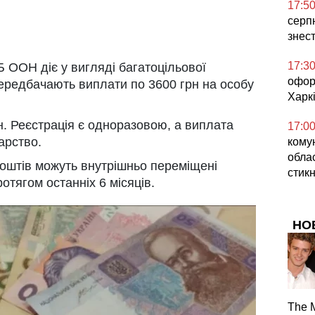
17:5
серпн
знес
17:3
Б ООН діє у вигляді багатоцільової
офор
ередбачають виплати по 3600 грн на особу
Харкі
н. Реєстрація є одноразовою, а виплата
17:0
арство.
кому
облас
оштів можуть внутрішньо переміщені
стикн
отягом останніх 6 місяців.
НО
The 