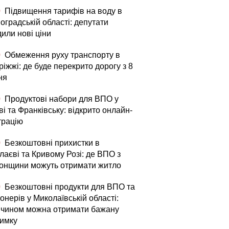
0
Підвищення тарифів на воду в
оградській області: депутати
или нові ціни
0
Обмеження руху транспорту в
іжжі: де буде перекрито дорогу з 8
ня
0
Продуктові набори для ВПО у
і та Франківську: відкрито онлайн-
трацію
0
Безкоштовні прихистки в
лаєві та Кривому Розі: де ВПО з
онщини можуть отримати житло
0
Безкоштовні продукти для ВПО та
онерів у Миколаївській області:
 чином можна отримати бажану
римку