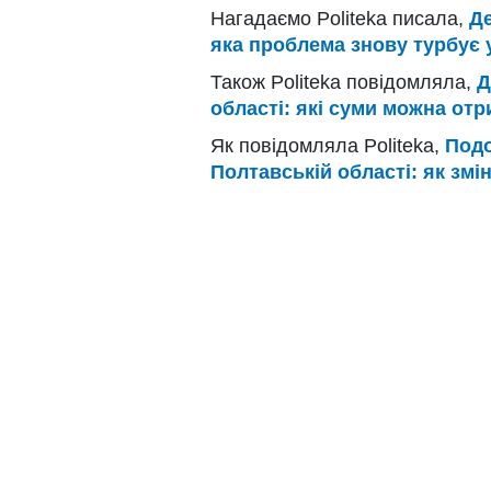
Нагадаємо Politeka писала,
Де
яка проблема знову турбує у
Також Politeka повідомляла,
Д
області: які суми можна отр
Як повідомляла Politeka,
Подо
Полтавській області: як змі