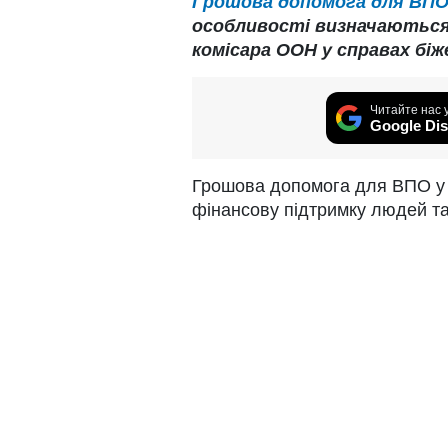
Грошова допомога для ВПО
особливості визначаються
комісара ООН у справах біже
Читайте нас 
Google Dis
Грошова допомога для ВПО у 
фінансову підтримку людей та 