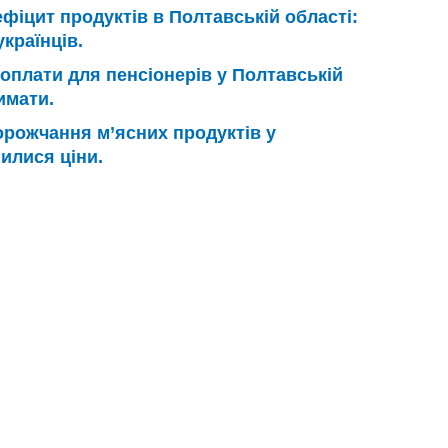
фіцит продуктів в Полтавській області:
країнців.
оплати для пенсіонерів у Полтавській
имати.
рожчання м’ясних продуктів у
нилися ціни.