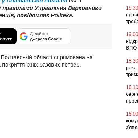
 у Полтавській області
та її
 правилами Управління Верховного
19:3
прави
нців, повідомляє Politeka.
треб
у
Додайте в
19:0
cover
джерела Google
відк
ВПО 
Полтавській області спрямована на
18:3
покриття їхніх базових потреб.
реко
трим
18:1
серп
пере
18:0
комун
з'явл