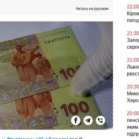
22:0
Читать на русском
Кіров
погод
21:3
Запор
серп
21:0
Львов
реєс
20:3
Мико
Херс
20:0
пенсі
яким
підт