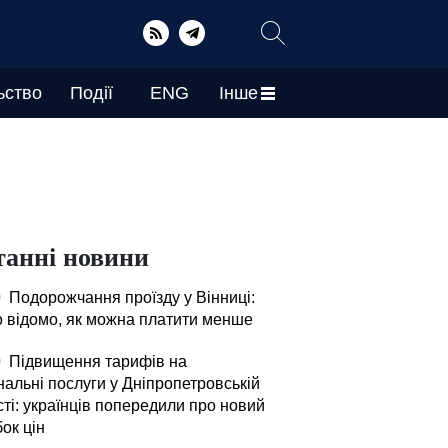
ьство
Події
ENG
Інше
танні новини
0
Подорожчання проїзду у Вінниці:
о відомо, як можна платити менше
0
Підвищення тарифів на
нальні послуги у Дніпропетровській
ті: українців попередили про новий
ок цін