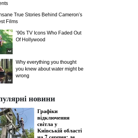
nts
nsane True Stories Behind Cameron's
st Films
’90s TV Icons Who Faded Out
Of Hollywood
Why everything you thought
you knew about water might be
wrong
пулярні новини
Графіки
відключення
світла у
Київській області
на 7 серпня: де