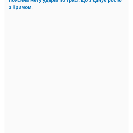
пояснив мету ударів по трасі, що з'єднує росію
з Кримом
.