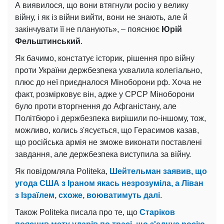
А виявилося, що вони втягнули росію у велику
війну, і як із війни вийти, вони не знають, але й
закінчувати її не планують», – пояснює
Юрій
Фельштинський
.
Як бачимо, констатує історик, рішення про війну
проти України держбезпека ухвалила колегіально,
плюс до неї приєдналося Міноборони рф. Хоча не
факт, розмірковує він, адже у СРСР Міноборони
було проти вторгнення до Афганістану, але
Політбюро і держбезпека вирішили по-іншому, тож,
можливо, колись з'ясується, що Герасимов казав,
що російська армія не зможе виконати поставлені
завдання, але держбезпека виступила за війну.
Як повідомляла Politeka,
Шейтельман заявив, що
угода США з Іраном якась незрозуміла, а Ліван
з Ізраїлем, схоже, воюватимуть далі
.
Також Politeka писала про те, що
Старіков