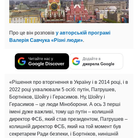
Про це він розповів
у авторській програмі
Валерія Савчука «Різні люди»
.
Читайте нас у
Додайте в
Google Discover
джерела Google
«Рішення про вторгнення в Україну і в 2014 році, і в
2022 році ухвалювали 5 осіб: путін, Патрушев,
Бортніков, Шойгу і Герасимов. Ну, Шойгу і
Герасимов – це люди Міноборони. А ось 3 перші
імені дуже важливі, тому що путін – колишній
директор ФСБ, який став президентом, Патрушев –
колишній директор ФСБ, який на той момент був
секретарем Ради безпеки, і Бортніков, нинішній