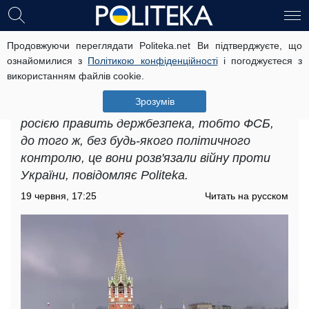
Продовжуючи переглядати Politeka.net Ви підтверджуєте, що
«Держбезпека керує країною»:
ознайомилися з
Політикою конфіденційності
і погоджуєтеся з
історик пояснив, хто насправді
використанням файлів cookie.
контролює владу у росії
Зрозумів
Історик Юрій Фельштинський розповів, що
росією править держбезпека, тобто ФСБ,
до того ж, без будь-якого політичного
контролю, це вони розв'язали війну проти
України, повідомляє Politeka.
19 червня, 17:25
Читать на русском