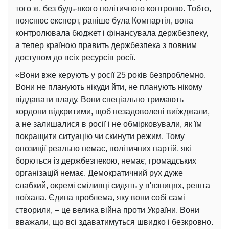
того ж, без будь-якого політичного контролю. Тобто,
пояснює експерт, раніше була Компартія, вона
контролювала бюджет і фінансувала держбезпеку,
а тепер країною править держбезпека з повним
доступом до всіх ресурсів росії.
«Вони вже керують у росії 25 років безпроблемно.
Вони не планують нікуди йти, не планують нікому
віддавати владу. Вони спеціально тримають
кордони відкритими, щоб незадоволені виїжджали,
а не залишалися в росії і не обмірковували, як їм
покращити ситуацію чи скинути режим. Тому
опозиції реально немає, політичних партій, які
борються із держбезпекою, немає, громадських
організацій немає. Демократичний рух дуже
слабкий, окремі сміливці сидять у в'язницях, решта
поїхала. Єдина проблема, яку вони собі самі
створили, – це велика війна проти України. Вони
вважали, що всі здаватимуться швидко і безкровно.