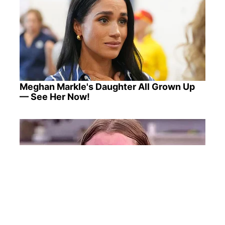
Meghan Markle's Daughter All Grown Up
— See Her Now!
Remember Honey Boo Boo? Better To Sit
Down Before You See Her Now