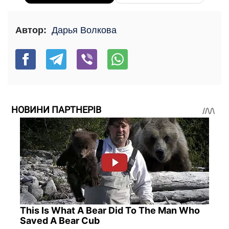
Автор:
Дарья Волкова
НОВИНИ ПАРТНЕРІВ
This Is What A Bear Did To The Man Who
Saved A Bear Cub