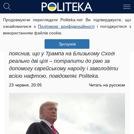
Продовжуючи переглядати Politeka.net Ви підтверджуєте, що
Трамп купує квиток до раю: експерт
ознайомилися з
Політикою конфіденційності
і погоджуєтеся з
пояснив, чому США не кинуть
використанням файлів cookie.
Ізраїль
Зрозумів
Політтехнолог Михайло Шейтельман
пояснив, що у Трампа на Близькому Сході
реально дві цілі – потрапити до раю за
допомогу єврейському народу і заволодіти
всією нафтою, повідомляє Politeka.
23 червня, 20:05
Читать на русском