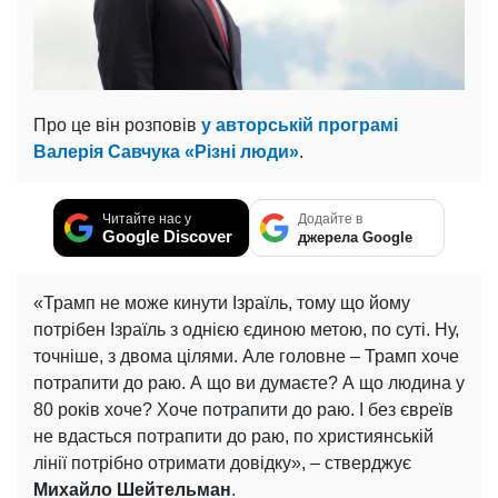
Про це він розповів
у авторській програмі
Валерія Савчука «Різні люди»
.
Читайте нас у
Додайте в
Google Discover
джерела Google
«Трамп не може кинути Ізраїль, тому що йому
потрібен Ізраїль з однією єдиною метою, по суті. Ну,
точніше, з двома цілями. Але головне – Трамп хоче
потрапити до раю. А що ви думаєте? А що людина у
80 років хоче? Хоче потрапити до раю. І без євреїв
не вдасться потрапити до раю, по християнській
лінії потрібно отримати довідку», – стверджує
Михайло Шейтельман
.