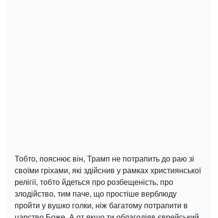
Тобто, пояснює він, Трамп не потрапить до раю зі
своїми гріхами, які здійснив у рамках християнської
релігії, тобто йдеться про розбещеність, про
злодійство, тим паче, що простіше верблюду
пройти у вушко голки, ніж багатому потрапити в
царство Боже. А от якщо ти облагодіяв єврейський