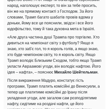
народ, наголошує експерт, то він за тебе просить,
він же на прямому контакті з Господом. За його
словами, Трамп багато шабатів провів вдома у
доньки, йому все це пояснили, звідси і все його
юдофільство, тому й така духовна мета в Ізраїлі.
«Але друга частина душі Трампа про торгівлю. Хто
дивиться на чемпіонат світу з футболу? Якщо я
знаю, хто заб'є гол, то я король голів, а якщо знаю,
хто буде чемпіоном світу, то я король світу. Якщо
Трамп володіє Близьким Сходом, тобто якщо Трамп
укласти Авраамові угоди, він володіє нафтою. Його
ідея – нафта», – пояснює
Михайло Шейтельман
.
Після викраження Мадуро, констатує гість
програми, Трамп платить комісійні до Венесуели, а
тепер ще платитиме комісійні до Ірану після
укладення угоди, але загалом сам розподілятиме
нафту, сидітиме на роздачі нафти, це його