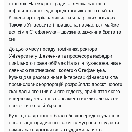
головою Наглядової ради, а велика частина
інфільтрованих туди представників його сім’ї та
бізнес-партнерів залишається на різних посадах.
Також в Університеті працює та навчається майже
вся сім’я Стефанчука – дружина, дружина брата та
син.
До цього часу посаду помічника ректора
Університету Шевченка та професора кафедри
цивільного права обіймає Наталія Кузнєцова, яка є
давньою партнеркою і колегою Стефанчука.
Кузнєцова разом з ним в інтересах фінансових та
промислових корпорацій розробляла проєкт нового
скандального Цивільного кодексу, прийняття якого
в першому читанні в парламенті викликало масові
протести по всій Україні.
Кузнєцова до того ж брала безпосередню участь в
організації юридичного захисту Бугрова в судах та
намагалась домовитись з суддями на його