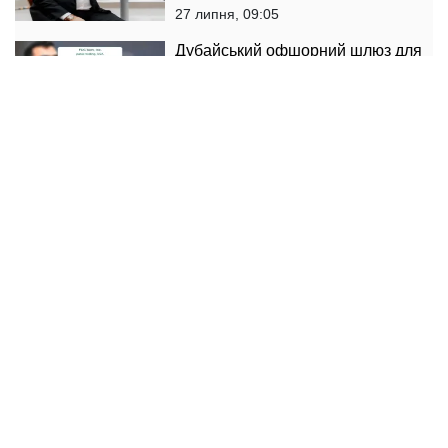
держземлю в обхід РНБО
27 липня, 09:05
Дубайський офшорний шлюз для
ВПК РФ: як Нікі Кунднані
відмиває гроші агресора та готує
IPO-скам у США - ЗМІ
25 липня, 14:51
Від Януковича до НАБУ: ЗМІ
розповіли, чому згадують «Авер
Лекс» Віталія Сердюка
23 липня, 21:34
ЧИТАТИ ДАЛІ
© 2014 — 2026 Politeka. Информационное агентство ТОВ «ЗНАЙ». Все