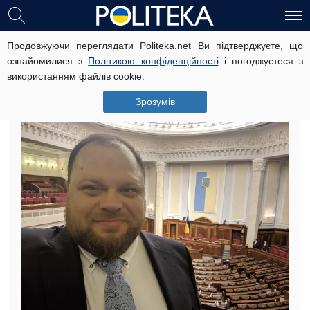
Продовжуючи переглядати Politeka.net Ви підтверджуєте, що
ЗМІ: Руслан Стефанчук планує
ознайомилися з
Політикою конфіденційності
і погоджуєтеся з
скасувати вибори ректора
використанням файлів cookie.
Університету Шевченка
Зрозумів
14 травня, 14:13
Читать на русском