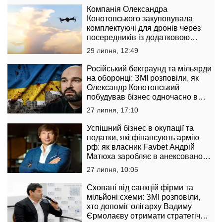
Компанія Олександра
Конотопського закуповувала
комплектуючі для дронів через
посередників із додатковою
націнкою — Mind.ua
29 липня, 12:49
Російський бекграунд та мільярди
на оборонці: ЗМІ розповіли, як
Олександр Конотопський
побудував бізнес одночасно в
Україні та РФ
27 липня, 17:10
Успішний бізнес в окупації та
податки, які фінансують армію
рф: як власник Favbet Андрій
Матюха заробляє в анексованому
Криму та на Луганщині
27 липня, 10:05
Сховані від санкцій фірми та
мільйоні схеми: ЗМІ розповіли,
хто допоміг олігарху Вадиму
Єрмолаєву отримати стратегічну