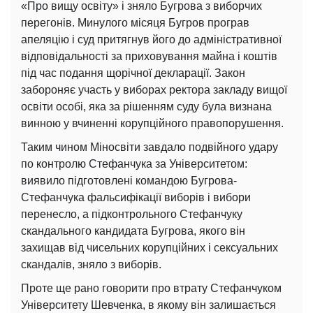
«Про вищу освіту» і зняло Бугрова з виборчих
перегонів. Минулого місяця Бугров програв
апеляцію і суд притягнув його до адміністративної
відповідальності за приховування майна і коштів
під час подання щорічної декларації. Закон
забороняє участь у виборах ректора закладу вищої
освіти особі, яка за рішенням суду була визнана
винною у вчиненні корупційного правопорушення.
Таким чином Міносвіти завдало подвійного удару
по контролю Стефанчука за Університетом:
виявило підготовлені командою Бугрова-
Стефанчука фальсифікації виборів і вибори
перенесло, а підконтрольного Стефанчуку
скандального кандидата Бугрова, якого він
захищав від чисельних корупційних і сексуальних
скандалів, зняло з виборів.
Проте ще рано говорити про втрату Стефанчуком
Університету Шевченка, в якому він залишається