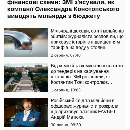
фінансові схеми: ЗМІ з'ясували, як
компанії Олександра Конотопського
виводять мільярди з бюджету
Мільярдні доходи, сотні мільйонів
збитків: журналісти розповіли, що
приховує історія з підвищенням
тарифів на воду у столиці
2 серпня, 07:40
Від комісій за комунальні платежі
до тендерів на харчування
школярів: ЗМІ розповіли, як
Костянтин Ткач контролює
гаманці кожного одесита
1 серпня, 10:05
Російський слід та мільйони в
офшорах: журналісти розкрили,
що приховує власник FAVBET
Андрій Матюха
30 липня, 09:50