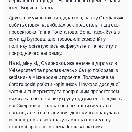
державної нагороди – Національної премії України
імені Бориса Патона.
Другою вимушеною кандидаткою, на яку Стефанчук
робить ставку на виборах ректора, стала інша екс-
проректорка Ганна Толстанова. Вона також була в
команді Бугрова, але проводила самостійну
політику, орієнтуючись на факультети та інститути
природничого напрямку.
На відміну від Смирнової, яка не має підтримки в
Університеті та прославилась хіба що поборами з
керівників міжнародних проєктів, Толстанова за
багато років роботи керівником Науково-дослідної
частини Університету та профільним проректором
виховала собі невелику групу підтримки. На відміну
від Смирнової, Толстанова не тільки вимагала
відкати, але й на взаємовигідних умовах залучала
керівництво кількох факультетів та інститутів у
грантові проєкти, зокрема Інститут високих